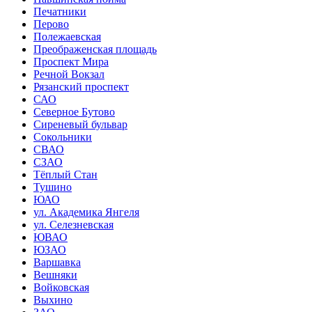
Печатники
Перово
Полежаевская
Преображенская площадь
Проспект Мира
Речной Вокзал
Рязанский проспект
САО
Северное Бутово
Сиреневый бульвар
Сокольники
СВАО
СЗАО
Тёплый Стан
Тушино
ЮАО
ул. Академика Янгеля
ул. Селезневская
ЮВАО
ЮЗАО
Варшавка
Вешняки
Войковская
Выхино