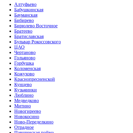
Алтуфьево
Бабушкинская
Бауманская
Бибирево
Бирюлево Восточное
Братеево
Братиславская
Бульвар Рокоссовского
ЦАО
Чертаново
Гольяново
Горбушка
Коломенская
Кожухово
Краснопресненской
Кунцево
Кузьминки
Люблино
Медведково
Митино
Новогиреево
Новокосино
Ново-Переделкино
Отрадное
Павшинская пойма