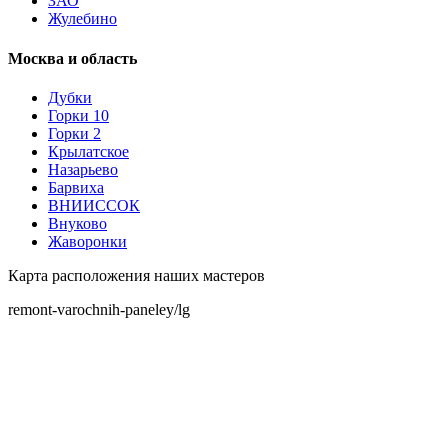
ЗАО
Жулебино
Москва и область
Дубки
Горки 10
Горки 2
Крылатское
Назарьево
Барвиха
ВНИИССОК
Внуково
Жаворонки
Карта расположения наших мастеров
remont-varochnih-paneley/lg