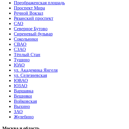
Преображенская площадь
Проспект Мира
Речной Вокзал
Рязанский проспект
САО
Северное Бутово
Сиреневый бульвар
Сокольники
СВАО
СЗАО
Тёплый Стан
Тушино
ЮАО
ул. Академика Янгеля
ул. Селезневская
ЮВАО
ЮЗАО
Варшавка
Вешняки
Войковская
Выхино
ЗАО
Жулебино
Москва и область