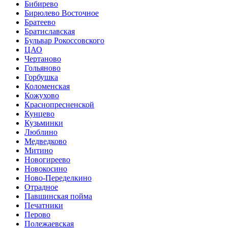
Бибирево
Бирюлево Восточное
Братеево
Братиславская
Бульвар Рокоссовского
ЦАО
Чертаново
Гольяново
Горбушка
Коломенская
Кожухово
Краснопресненской
Кунцево
Кузьминки
Люблино
Медведково
Митино
Новогиреево
Новокосино
Ново-Переделкино
Отрадное
Павшинская пойма
Печатники
Перово
Полежаевская