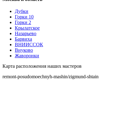
Дубки
Горки 10
Горки 2
Крылатское
Назарьево
Барвиха
ВНИИССОК
Внуково
Жаворонки
Карта расположения наших мастеров
remont-posudomoechnyh-mashin/zigmund-shtain